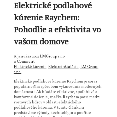
Elektrické podlahové
kúrenie Raychem:
Pohodlie a efektivita vo
vašom domove
8. januára 2025
LMGroup s.r.o.
0 Comment
Elektrické kúrenie
,
Elektroinštalácie
,
LM Group
s.r.o.
Elektrické podlahové kúrenie Raychem je čoraz
populárnejším spôsobom vykurovania moderných
domácností. Ak hľadáte efektívne, spoľahlivé a
komfortné riešenie, značka
Raychem
patrí medzi
svetových lídrov v oblasti elektrického
podlahového kúrenia. V tomto článku si
predstavíme výhody, technológiu a použitie