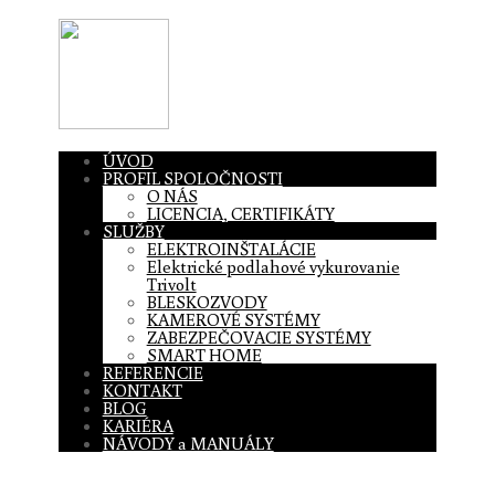
ÚVOD
PROFIL SPOLOČNOSTI
O NÁS
LICENCIA, CERTIFIKÁTY
SLUŽBY
ELEKTROINŠTALÁCIE
Elektrické podlahové vykurovanie
Trivolt
BLESKOZVODY
KAMEROVÉ SYSTÉMY
ZABEZPEČOVACIE SYSTÉMY
SMART HOME
REFERENCIE
KONTAKT
BLOG
KARIÉRA
NÁVODY a MANUÁLY