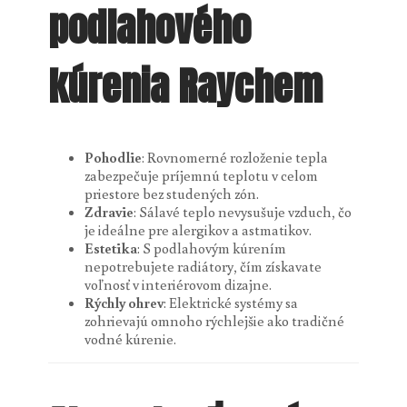
podlahového
kúrenia Raychem
Pohodlie
: Rovnomerné rozloženie tepla
zabezpečuje príjemnú teplotu v celom
priestore bez studených zón.
Zdravie
: Sálavé teplo nevysušuje vzduch, čo
je ideálne pre alergikov a astmatikov.
Estetika
: S podlahovým kúrením
nepotrebujete radiátory, čím získavate
voľnosť v interiérovom dizajne.
Rýchly ohrev
: Elektrické systémy sa
zohrievajú omnoho rýchlejšie ako tradičné
vodné kúrenie.