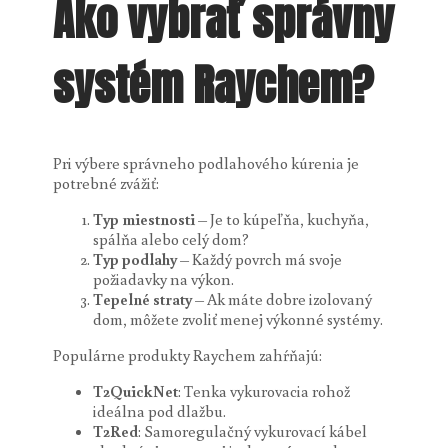
Ako vybrať správny
systém Raychem?
Pri výbere správneho podlahového kúrenia je
potrebné zvážiť:
Typ miestnosti
– Je to kúpeľňa, kuchyňa,
spálňa alebo celý dom?
Typ podlahy
– Každý povrch má svoje
požiadavky na výkon.
Tepelné straty
– Ak máte dobre izolovaný
dom, môžete zvoliť menej výkonné systémy.
Populárne produkty Raychem zahŕňajú:
T2QuickNet
: Tenka vykurovacia rohož
ideálna pod dlažbu.
T2Red
: Samoregulačný vykurovací kábel