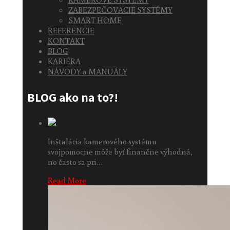
ZABEZPEČOVACIE SYSTÉMY
SMART HOME
REFERENCIE
KONTAKT
BLOG
KARIÉRA
NÁVODY a MANUÁLY
BLOG ako na to?!
Inštalácia kamerového systému
svojpomocne môže byť finančne výhodná,
no často sa pri…
Read More