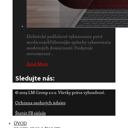
Elektrické podlahové vykurovanie patrí
medzi najobľúbenejšie spôsoby vykurovania
moderných domácností. Poskytuje
rovnomerné…
Read More
Sledujte nás:
© 2019 LM Group s.r.o. Všetky práva vyhradené.
Ochrana osobných údajov
Štatút FB súťaže
ÚVOD