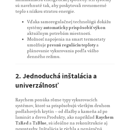
sú navrhnuté tak, aby poskytovali rovnomerné
teplo s nízkou stratou energie.
Vďaka samoregulačnej technológii dokážu
systémy
automaticky prispôsobiť výkon
aktuálnym potrebám miestnosti.
Možnosť napojenia na smart termostaty
umožňuje
presnú reguláciu teploty
a
plánovanie vykurovania podľa vášho
denného režimu.
2.
Jednoduchá inštalácia a
univerzálnosť
Raychem ponúka rôzne typy vykurovacích
systémov, ktoré sa prispôsobujú všetkým druhom
podlahových krytín – od dlažby a kameňa až po
laminát a drevo.Produkty, ako napríklad
Raychem
T2Red
a
T2Blue
, sú ideálne na rekonštrukcie aj
novostavby. Inštalácia je rýchla a nenáročná,