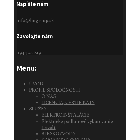
Napíšte nám
info@lmgroup.sk
Zavolajte nám
0944 237 819
Menu:
ÚVOD
PROFIL SPOLOČNOSTI
O NÁS
LICENCIA, CERTIFIKÁTY
SLUŽBY
ELEKTROINŠTALÁCIE
Elektrické podlahové vykurovanie
Trivolt
BLESKOZVODY
KAMEROVÉ SYSTÉMY