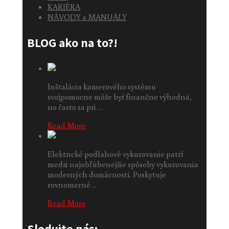
KARIÉRA
NÁVODY a MANUÁLY
BLOG ako na to?!
Inštalácia kamerového systému
svojpomocne môže byť finančne výhodná,
no často sa pri…
Read More
Elektrické podlahové vykurovanie patrí
medzi najobľúbenejšie spôsoby vykurovania
moderných domácností. Poskytuje
rovnomerné…
Read More
Sledujte nás: