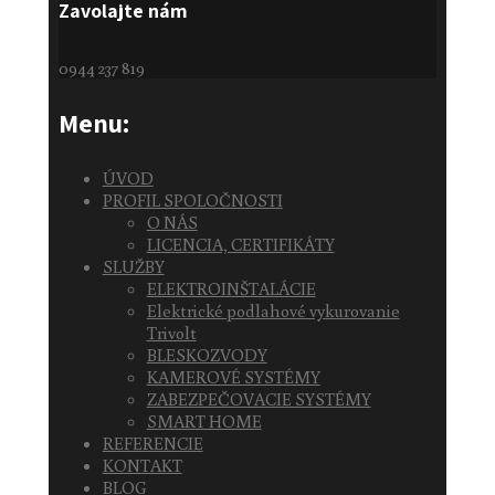
Zavolajte nám
0944 237 819
Menu:
ÚVOD
PROFIL SPOLOČNOSTI
O NÁS
LICENCIA, CERTIFIKÁTY
SLUŽBY
ELEKTROINŠTALÁCIE
Elektrické podlahové vykurovanie
Trivolt
BLESKOZVODY
KAMEROVÉ SYSTÉMY
ZABEZPEČOVACIE SYSTÉMY
SMART HOME
REFERENCIE
KONTAKT
BLOG