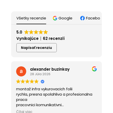
Všetky recenzie
Google
Facebook
5.0
Vynikajúce
62 recenzií
Napísať recenziu
alexander buzinkay
28 Júla 2026
montaž infra vykurovacich folii
rychla, presna spolahliva a profesionalna
praca
pracovnici komunikativni
primerana cena, zatial spokojnost
Čítaj viac