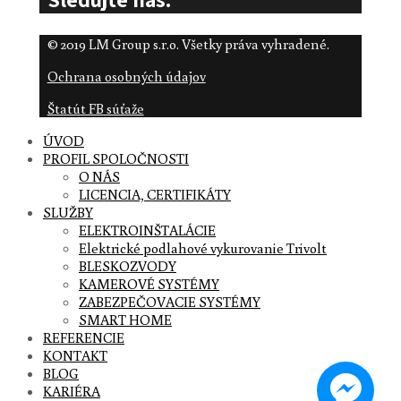
© 2019 LM Group s.r.o. Všetky práva vyhradené.
Ochrana osobných údajov
Štatút FB súťaže
ÚVOD
PROFIL SPOLOČNOSTI
O NÁS
LICENCIA, CERTIFIKÁTY
SLUŽBY
ELEKTROINŠTALÁCIE
Elektrické podlahové vykurovanie Trivolt
BLESKOZVODY
KAMEROVÉ SYSTÉMY
ZABEZPEČOVACIE SYSTÉMY
SMART HOME
REFERENCIE
KONTAKT
BLOG
KARIÉRA