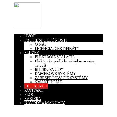
ÚVOD
PROFIL SPOLOČNOSTI
O NÁS
LICENCIA, CERTIFIKÁTY
SLUŽBY
ELEKTROINŠTALÁCIE
Elektrické podlahové vykurovanie
Trivolt
BLESKOZVODY
KAMEROVÉ SYSTÉMY
ZABEZPEČOVACIE SYSTÉMY
SMART HOME
REFERENCIE
KONTAKT
BLOG
KARIÉRA
NÁVODY a MANUÁLY