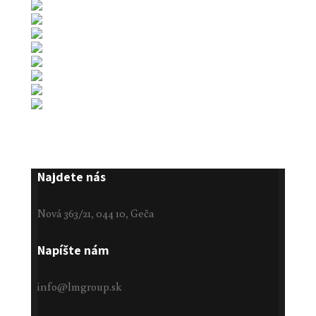
Najdete nás
Nová 363/21, 044 10, Geča
Napíšte nám
info@lmgroup.sk