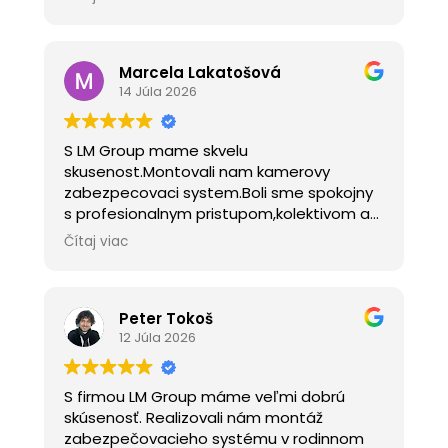
funkcnost a efektivitu posudime po
vykurovacej sezone
sme radi, ze takato firma existuje v
Marcela Lakatošová
blizkom okoli
14 Júla 2026
S LM Group mame skvelu
skusenost.Montovali nam kamerovy
zabezpecovaci system.Boli sme spokojny
s profesionalnym pristupom,kolektivom a
rychlym vybavenim vsetkych sluzieb podla
Čítaj viac
poziadaviek.Odporucame vsetkym kto by
chcel zabezpecovaci kamerovy system.
Peter Tokoš
12 Júla 2026
S firmou LM Group máme veľmi dobrú
skúsenosť. Realizovali nám montáž
zabezpečovacieho systému v rodinnom