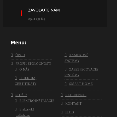
ZAVOLAJTE NÁM
0944 237 819
Menu:
ÚVOD
KAMEROVÉ
SYSTÉMY
PROFIL SPOLOČNOSTI
O NÁS
ZABEZPEČOVACIE
SYSTÉMY
LICENCIA,
CERTIFIKÁTY
SMART HOME
SLUŽBY
REFERENCIE
ELEKTROINŠTALÁCIE
KONTAKT
Elektrické
BLOG
podlahové