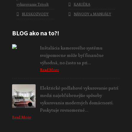
vykurovanie Trivolt
KARIÉRA
BLESKOZVODY
NÁVODY a MANUÁLY
BLOG ako na to?!
Inštalácia kamerového systému
svojpomocne môže byť finančne
výhodná, no často sa pri…
Read More
Elektrické podlahové vykurovanie patrí
medzi najobľúbenejšie spôsoby
vykurovania moderných domácností.
Poskytuje rovnomerné…
Read More