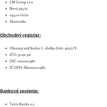
LM Group s.r.o.
Nová 363/21
044 10 Geča
Slovensko
Obchodný register:
Okresný súd Košice I., vložka číslo: 46277/V
IČO: 52 291 316
DIČ: 2121000486
IČ DPH: SK2121000486
Bankové spojenie:
Tatra Banka a.s.