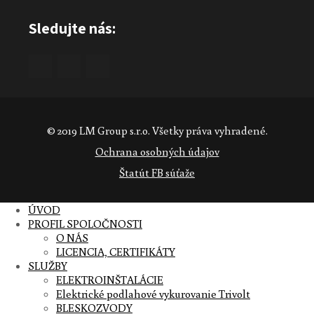
Sledujte nás:
© 2019 LM Group s.r.o. Všetky práva vyhradené.
Ochrana osobných údajov
Štatút FB súťaže
ÚVOD
PROFIL SPOLOČNOSTI
O NÁS
LICENCIA, CERTIFIKÁTY
SLUŽBY
ELEKTROINŠTALÁCIE
Elektrické podlahové vykurovanie Trivolt
BLESKOZVODY